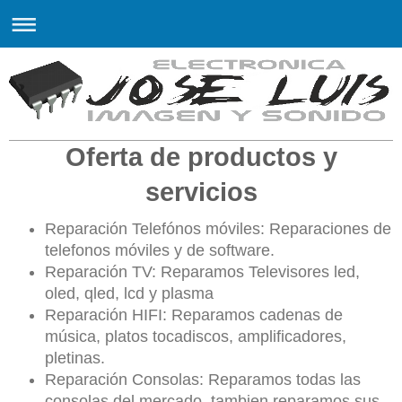
https://wa.link/5a6fql
https://wa.link/5a6fql
https://wa.link/5a6fqlhttps://wa.link/5a6fql
UNLOCKSTATION C.B
Oferta de productos y
servicios
Reparación Telefónos móviles: Reparaciones de
telefonos móviles y de software.
Reparación TV: Reparamos Televisores led,
oled, qled, lcd y plasma
Reparación HIFI: Reparamos cadenas de
música, platos tocadiscos, amplificadores,
pletinas.
Reparación Consolas: Reparamos todas las
consolas del mercado, tambien reparamos sus